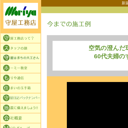
新
空気の澄んだ
60代夫婦