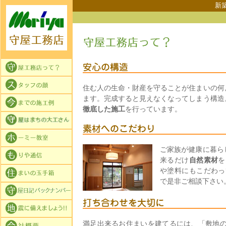
新
住む人の生命・財産を守ることが住まいの何
ます。完成すると見えなくなってしまう構造
徹底した施工
を行っています。
ご家族が健康に暮ら
来るだけ
自然素材
を
や塗料にもこだわっ
で是非ご相談下さい
満足出来るお住まいを建てるには、「敷地