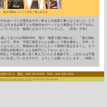
と、拡大写真をコメント付きで見られます
お付きあいでこの度住みやすい家をと大改装工事になりました。とて
窓には引き込み障子とか収納付きのベッドなど斬新なアイデアを出し
入っていただき、勉強になるリフォームでした。 （担当：今井）
越してきたのが昭和45年。母が「地震で塀が倒れる」、「家が倒れ
うなので、昨年、守屋工務店さんにお願いして塀を撤去し、今年、リ
とになりました。開放的な造りにしたくて南側の窓は大きくし、かつ
、玄関を自転車がしまえる納戸にしてもらいました。
対応して快適な家に造り替えていただき感謝です。これからは守屋
りに生活していきますので、よろしくお願いいたします。（M様ご
5-21-2 電話：042-322-5438 FAX：042-325-1011
oriya Construction Corp.
All Rights Reserved.