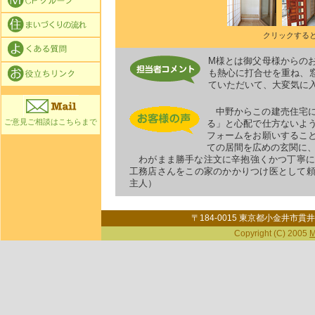
クリックする
M様とは御父母様からの
も熱心に打合せを重ね、
ていただいて、大変気に
中野からこの建売住宅に
ご意見ご相談はこちらまで
る」と心配で仕方ないよ
フォームをお願いするこ
ての居間を広めの玄関に
わがまま勝手な注文に辛抱強くかつ丁寧に
工務店さんをこの家のかかりつけ医として頼
主人）
〒184-0015 東京都小金井市貫井北町
Copyright (C) 2005
M