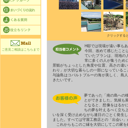
クリックする
H邸では現場が遠い事も
ご意見ご相談はこちらまで
今回、改めて感じたこと
ていたプランは、現地の
常に多くの人が集うため
景観がちょっとした角度や位置、高さの違い
わり」が大切な暮らしの一部になっているこ
与論島はコバルトブルーの海が美しく、島人
きたいです。
夢であった「南の島への
とができました。気候も
となると、想像をはるか
ちの夢を叶えるべく立ち
いを深く受け止めながら連日のごとく発生し
ました。すべては守屋工務店との「出会い」
これからもこのご縁を大切にしてこの家を