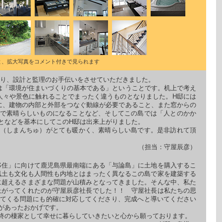
と、拡大写真をコメント付きで見られます
あり、設計と監理のお手伝いをさせていただきました。
は「環境が住まいづくりの基本である」ということです。机上で考え
人々や景色に触れることでまったく違うものとなりました。H邸には
に、建物の内部と外部をつなぐ動線が必要であること、また窓からの
で素晴らしいものになることなど、そしてこの島では「人とのかか
となどを基本にしてこのH邸は出来上がりました。
（しまんちゅ）がとても暖かく、素晴らしい島です。是非訪れて頂
（担当：守屋辰彦）
移住」に向けて鹿児島県最南端にある「与論島」に土地を購入するこ
風土も文化も人間性も内地とはまったく異なるこの島で家を建築する
に超えるさまざまな問題が山積みとなってきました。そんな中、私た
上がってくれたのが守屋辰彦社長でした！！ 守屋社長は私たちの思
てくる問題にも的確に対応してくださり、完成へと導いてください
があったおかげです。
終の棲家として幸せに暮らしていきたいと心から願っております。