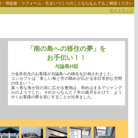
築・増改築・リフォーム・住まいづくりのことならなんでもご相談ください
サイトマップ
「南の島への移住の夢」を
お手伝い！！
与論島H邸
小金井在住のお客様が与論島への移住を計画されました。
コンセプトは「美しい海と空の眺めが広がる非日常的な空間
の住まい！」
真っ青な海が目の前に広がる敷地は、初めはまるでジャング
ルのようでした。それからなんと７年の歳月をかけて、よう
やくお客様の夢を形にすることが出来ました。